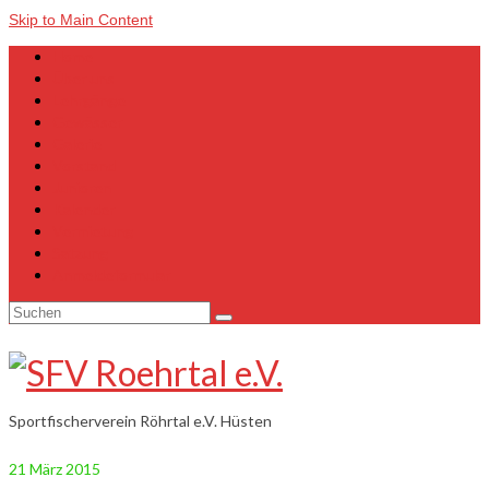
Skip to Main Content
Home
Über uns
Lehrgänge
Gewässer
Galerie
Vorstand
Junioren
Kalender
Vermietung
Satzung
Anmeldeformular
Suchen
nach:
Sportfischerverein Röhrtal e.V. Hüsten
21
März 2015