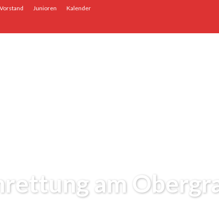
Vorstand
Junioren
Kalender
hrettung am Obergr