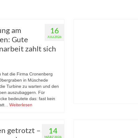
ung am
16
en: Gute
JULI 2026
rbeit zahlt sich
 hat die Firma Cronenberg
Obergraben in Müschede
die Turbine zu warten und den
ben auszubaggern. Für
cke bedeutete das: fast kein
tt...
Weiterlesen
n getrotzt –
14
MÄRZ 2026