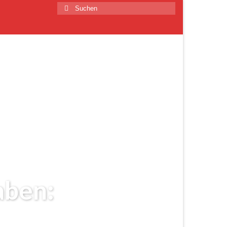
Suchen
nach:
aben: