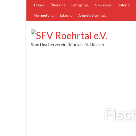
Home
Über uns
Lehrgänge
Gewässer
Galerie
Vermietung
Satzung
Anmeldeformular
Sportfischerverein Röhrtal e.V. Hüsten
Fisc