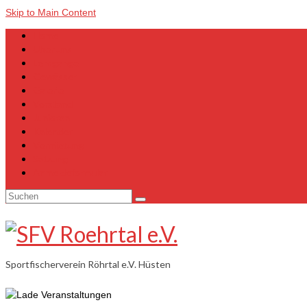
Skip to Main Content
Home
Über uns
Lehrgänge
Gewässer
Galerie
Vorstand
Junioren
Kalender
Vermietung
Satzung
Anmeldeformular
Suchen
nach:
Sportfischerverein Röhrtal e.V. Hüsten