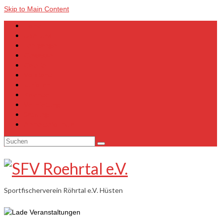
Skip to Main Content
Home
Über uns
Lehrgänge
Gewässer
Galerie
Vorstand
Junioren
Kalender
Vermietung
Satzung
Anmeldeformular
Suchen
nach:
Sportfischerverein Röhrtal e.V. Hüsten