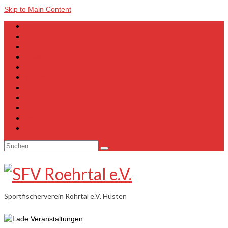
Skip to Main Content
Home
Über uns
Lehrgänge
Gewässer
Galerie
Vorstand
Junioren
Kalender
Vermietung
Satzung
Anmeldeformular
Suchen
nach:
Sportfischerverein Röhrtal e.V. Hüsten