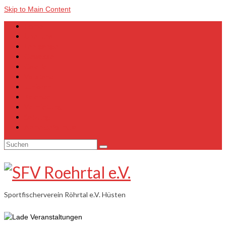
Skip to Main Content
Home
Über uns
Lehrgänge
Gewässer
Galerie
Vorstand
Junioren
Kalender
Vermietung
Satzung
Anmeldeformular
Suchen
nach:
Sportfischerverein Röhrtal e.V. Hüsten