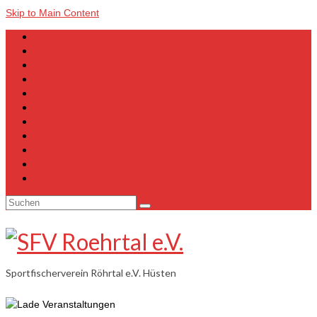
Skip to Main Content
Home
Über uns
Lehrgänge
Gewässer
Galerie
Vorstand
Junioren
Kalender
Vermietung
Satzung
Anmeldeformular
Suchen
nach:
Sportfischerverein Röhrtal e.V. Hüsten