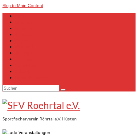
Skip to Main Content
Home
Über uns
Lehrgänge
Gewässer
Galerie
Vorstand
Junioren
Kalender
Vermietung
Satzung
Anmeldeformular
Suchen
nach:
Sportfischerverein Röhrtal e.V. Hüsten