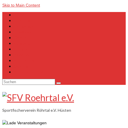
Skip to Main Content
Home
Über uns
Lehrgänge
Gewässer
Galerie
Vorstand
Junioren
Kalender
Vermietung
Satzung
Anmeldeformular
Suchen
nach:
Sportfischerverein Röhrtal e.V. Hüsten