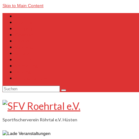
Skip to Main Content
Home
Über uns
Lehrgänge
Gewässer
Galerie
Vorstand
Junioren
Kalender
Vermietung
Satzung
Anmeldeformular
Suchen
nach:
Sportfischerverein Röhrtal e.V. Hüsten