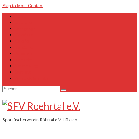
Skip to Main Content
Home
Über uns
Lehrgänge
Gewässer
Galerie
Vorstand
Junioren
Kalender
Vermietung
Satzung
Anmeldeformular
Suchen
nach:
Sportfischerverein Röhrtal e.V. Hüsten