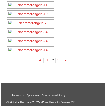
◄
1
2
3
►
Impressum
Sponsoren
Datenschutzerklärung
© 2026 SFV Roehrtal e.V. - WordPress Theme by
Kadence WP