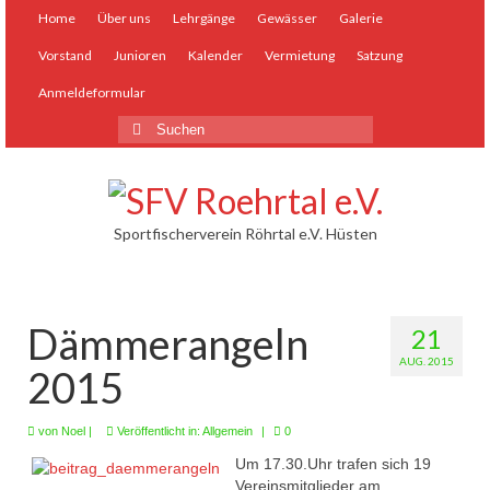
Home
Über uns
Lehrgänge
Gewässer
Galerie
Vorstand
Junioren
Kalender
Vermietung
Satzung
Anmeldeformular
Suchen
nach:
Sportfischerverein Röhrtal e.V. Hüsten
Dämmerangeln
21
AUG. 2015
2015
von
Noel
|
Veröffentlicht in:
Allgemein
|
0
Um 17.30.Uhr trafen sich 19
Vereinsmitglieder am