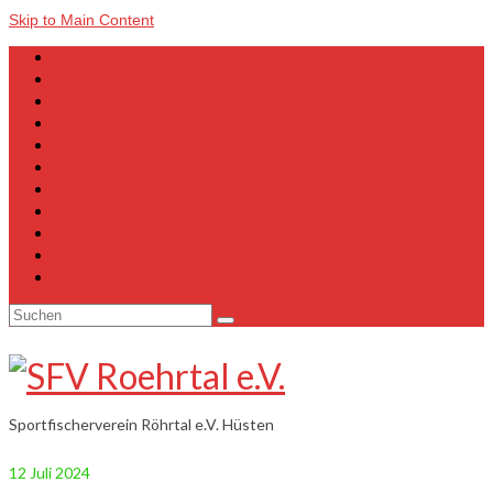
Skip to Main Content
Home
Über uns
Lehrgänge
Gewässer
Galerie
Vorstand
Junioren
Kalender
Vermietung
Satzung
Anmeldeformular
Suchen
nach:
Sportfischerverein Röhrtal e.V. Hüsten
12
Juli 2024