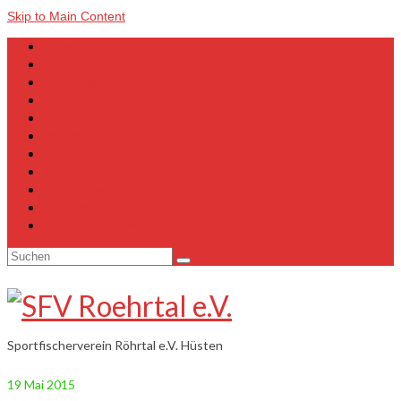
Skip to Main Content
Home
Über uns
Lehrgänge
Gewässer
Galerie
Vorstand
Junioren
Kalender
Vermietung
Satzung
Anmeldeformular
Suchen
nach:
Sportfischerverein Röhrtal e.V. Hüsten
19
Mai 2015