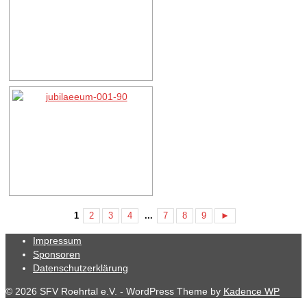
1
2
3
4
...
7
8
9
►
Impressum
Sponsoren
Datenschutzerklärung
© 2026 SFV Roehrtal e.V. - WordPress Theme by
Kadence WP