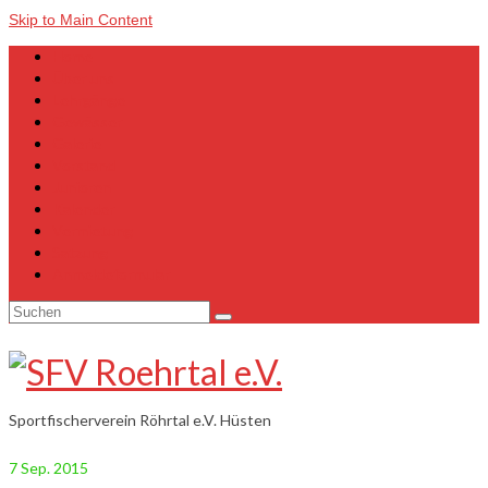
Skip to Main Content
Home
Über uns
Lehrgänge
Gewässer
Galerie
Vorstand
Junioren
Kalender
Vermietung
Satzung
Anmeldeformular
Suchen
nach:
Sportfischerverein Röhrtal e.V. Hüsten
7
Sep. 2015